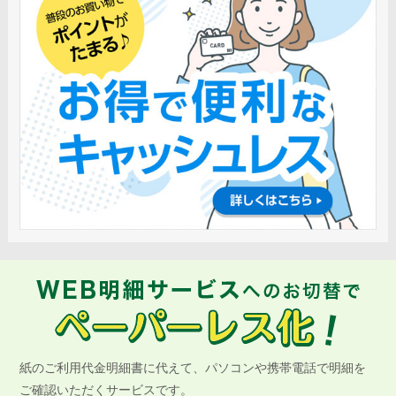
2026.2.26
【JCB会員の方】会員規約・特約等の一部改定について（改
定日2026年3月31日）
2026.2.2
個人向けクレジットカード「七十七Visaカード NL」（年会費
永年無料）取扱開始について
2025.12.23
【JCB会員の方】法人カードの明細書郵送の有料化に関する
ご案内
2025.12.11
【JCB会員の方】繰上返済時のATM手数料のご案内
2025.11.25
健康保険証の本人確認書類としての取り扱いについて
2025.11.14
【重要なお知らせ】《Visa加盟店の皆さまへ》手数料計算書
の郵送停止と加盟店インターネットサービスへの登録のお願
い
紙のご利用代金明細書に代えて、パソコンや携帯電話で明細を
ご確認いただくサービスです。
2025.11.4