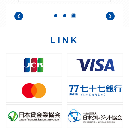
【JCB会員の方】マネー・ローンダリング等防止の取り組み
について
2023.10.24
【Visa/Master会員の方】適格請求書（インボイス）のご請求
について
LINK
2023.10.16
【JCB会員の方】ネットショッピング時のワンタイムパスワ
ード認証について
2023.9.15
【Visa/Master会員の方】お客さま情報確認のお願い
2023.8.10
インボイス制度対応に関するご案内
2022.10.14
JCBカードのカード付帯保険の適用条件改定のお知らせ
2022.3.29
大学生からのクレジットシミュレーション（日本クレジット
協会）