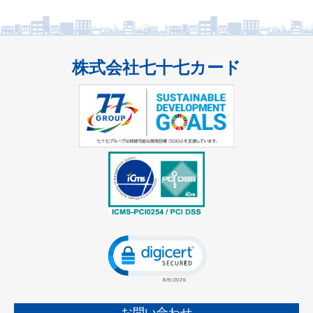
2022.3.29
18歳成人のはじめかた（日本クレジット協会）
2022.3.8
Visaワールドプレゼントのリニューアルのお知らせ（個人会
株式会社七十七カード
員の方）
2021.9.14
【JCB会員の方】紙のご利用代金明細書 有料化のご案内
2021.3.18
【Visa/Master会員の方】紙のご利用代金明細書 有料化のご案
内
2020.10.1
住所変更手続きのお願い
Click to open certificate verificatio
お問い合わせ