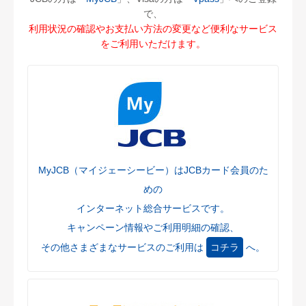
て（改定日2025年4月1日）
で、
2025.2.3
利用状況の確認やお支払い方法の変更など便利なサービス
【Visa/Master会員の方】会員規約・特約等の一部改定につい
をご利用いただけます。
て（改定日2025年4月1日）
2025.1.24
【JCB会員の方】会員規約・特約等の一部改定について（改
定日2025年2月28日）
2024.12.23
「JCB-QUOカード」販売終了のお知らせ
2024.12.2
MyJCB（マイジェーシービー）はJCBカード会員のた
【Visa/Master会員の方】「回収事務手数料」のご請求につい
めの
てのお知らせ
インターネット総合サービスです。
2024.11.5
キャンペーン情報やご利用明細の確認、
【JCB会員の方】「MyJCB」「J/Secure」自動登録のお知ら
せ
その他さまざまなサービスのご利用は
コチラ
へ。
2024.11.1
【Visa/Master会員の方】紙のご利用明細書手数料改定のお知
らせ