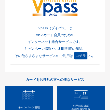
2024.11.1
【Visa/Master会員の方】外貨でのショッピング利用に伴う事
務手数料改定のお知らせ
2024.10.21
Vpass（ブイパス）は
【JCB会員の方】回収にかかる「事務手数料」のご請求につ
いてのお知らせ
VISAカード会員のための
インターネット総合サービスです。
2024.10.1
賢く！便利に！クレジットライフ（日本クレジット協会）
キャンペーン情報やご利用明細の確認、
2024.9.17
その他さまざまなサービスのご利用は
コチラ
へ。
「るーぷる仙台」でクレジットカード等のタッチ決済による
実証実験を開始
2024.8.1
カードをお持ちの方への主なサービス
【Visa/Master会員の方】会員規約・特約等の一部改定につい
て（改定日2024年10月1日）
2024.8.1
【Visa/Master会員の方】分割払いのサービス内容改定のお知
らせ
利用状況確認
キャンペーン情報
各種登録変更等