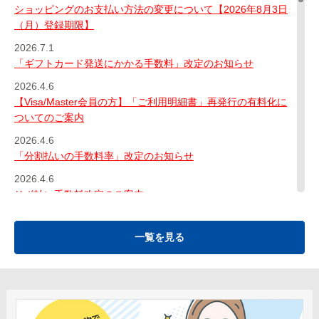
ショッピングのお支払い方法の変更について【2026年8月3日
（月）登録期限】
2026.7.1
「ギフトカード発送にかかる手数料」改定のお知らせ
2026.4.6
【Visa/Master会員の方】「ご利用明細書」再発行の有料化に
ついてのご案内
2026.4.6
「分割払いの手数料率」改定のお知らせ
2026.4.6
リボ払い手数料改定のご案内
2026.3.4
仙台市地下鉄東西線でクレジットカード等のタッチ決済によ
一覧を見る
る乗車サービスの取扱いを開始します
2026.3.2
【Visa/Master会員の方】会員規約・特約等の一部改定につい
て（改定日 2026年4月1日）