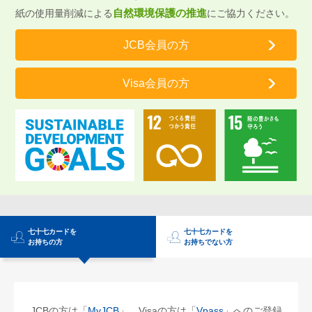
【Visa/Master会員の方】会員規約・特約等の一部改定につい
自然環境保護の推進
紙の使用量削減による
にご協力ください。
て（改定日2025年12月1日）
JCB会員の方
2025.10.14
【JCB会員の方】ショッピングスキップ・分割・リボ払いの
手数料率改定のご案内
Visa会員の方
2025.10.14
【JCB会員の方】ETCスルーカード年会費見直しのご案内
2025.6.16
【JCB会員の方】Oki Dokiポイントリニューアルのお知らせ
2025.3.7
【加盟店の方】店頭でのカード取り扱い時のPINバイパス廃止
に関するご案内
2025.3.3
七十七カードを
七十七カードを
お持ちの方
お持ちでない方
個人向けクレジットカード「七十七JCBカード S」（年会費
永年無料）取扱開始について
2025.3.3
【Visa/Master会員の方】会員規約・特約等の一部改定につい
JCBの方は「
MyJCB
」、Visaの方は「
Vpass
」へのご登録