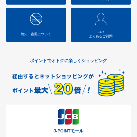
2024.7.5
「JCBプレモカード」販売終了のお知らせ
2024.6.17
【JCB会員の方】紙のご利用代金明細書 手数料改定のお知ら
せ
FAQ
紛失・盗難について
よくあるご質問
2024.5.15
「七十七VisaカードiD一体型カード」取扱終了のお知らせ
2024.5.15
ポイントでオトクに楽しくショッピング
「七十七Visaカード（写真入り）」取扱終了のお知らせ
2024.5.15
Visa/Masterカードデザイン変更について
2024.5.2
SMS（ショートメッセージサービス）によるご案内について
2024.4.17
【Visaコーポレート・パーチェシングカード会員の方】ネッ
トショッピング認証サービス変更のお知らせ
J-POINTモール
2024.4.11