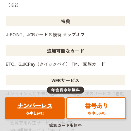
（※2）
特典
J-POINT、JCBカード S 優待 クラブオフ
追加可能なカード
ETC、QUICPay（クイックペイ） TM、 家族カード
WEBサービス
年会費永年無料
オンライン入会で申し込みされた場合、次のサービスに自動
登録されます。
ナンバーレス
番号あり
郵送の「カードご利用代金明細書」は発行されませんので、
を申し込む
を申し込む
MyJCBでご確認ください。（※3）
・会員専用WEBサービス 「MyJCB」
家族カードも無料
・WEB明細サービス「MyJチェック」