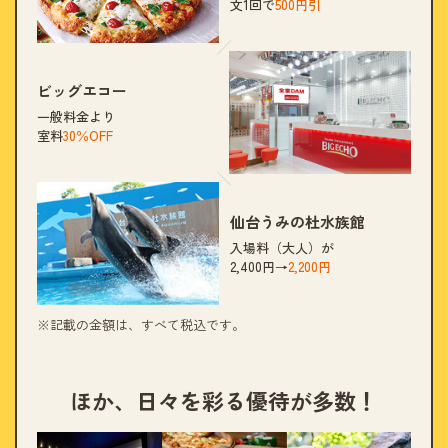
文1回で
500円引
ビッグエコー
一般料金より
室料
30％OFF
仙台うみの杜水族館
入場料（大人）が
2,400円→
2,200円
※記載の金額は、すべて税込です。
ほか、日々を彩る優待が多数！