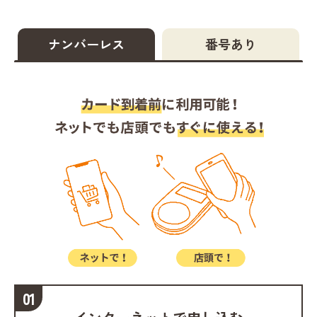
ナンバーレス
番号あり
01
0