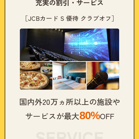
充実の割引・サービス
［JCBカード S 優待 クラブオフ］
国内外20万ヵ所以上の施設や
80%
サービスが最大
OFF
SERVICE