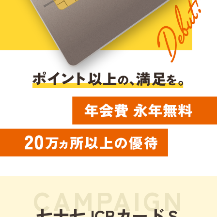
CAMPAIGN
七十七JCBカードＳ