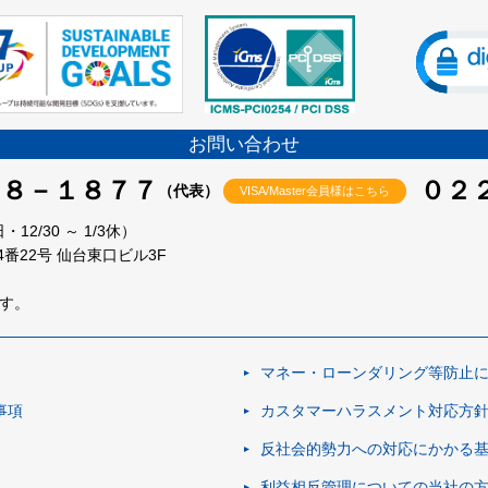
お問い合わせ
９８－１８７７
０２
（代表）
VISA/Master会員様はこちら
2/30 ～ 1/3休）
番22号
仙台東口ビル3F
す。
マネー・ローンダリング等防止
事項
カスタマーハラスメント対応方
反社会的勢力への対応にかかる
利益相反管理についての当社の