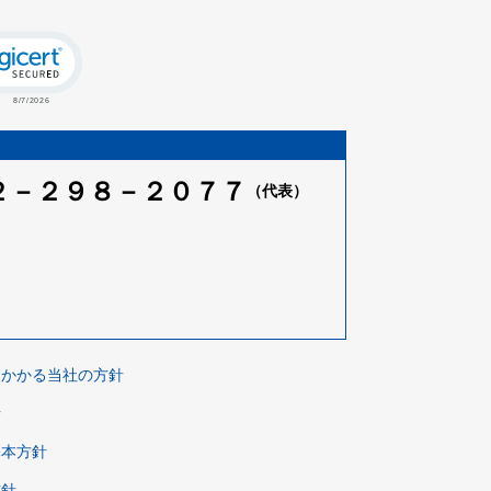
Click to open certificate verification popup
２－２９８－２０７７
（代表）
にかかる
当社の方針
針
基本方針
方針