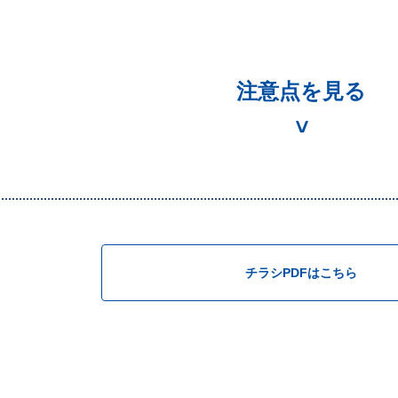
注意点を見る
て
募方式となります。
象となるお支払いは、電気、ガス、水道、携帯電話、固定電話、新聞の
チラシPDFはこちら
様1回のみとなります。
七カードでいずれかのお支払いをご登録されている方は、本キャンペー
内にご登録および各料金のお支払いがない場合、ご応募が無効となりま
話などを含む）水道・都市ガスの料金を現在七十七銀行口座からお振り
ポイントが減少しますのでご注意ください。
り扱う加盟店にお申し込みになると、本キャンペーンの対象とならない