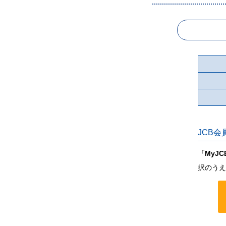
JCB会
「MyJC
択のうえ