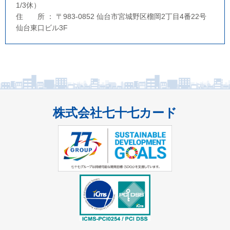
1/3休）
住 所 ： 〒983-0852 仙台市宮城野区榴岡2丁目4番22号
仙台東口ビル3F
株式会社七十七カード