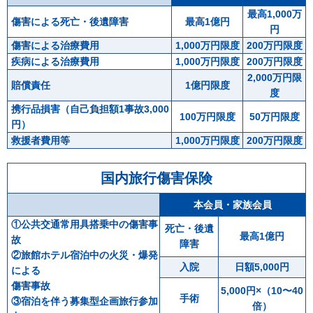
最高1,000万
傷害による死亡・後遺障害
最高1億円
円
傷害による治療費用
1,000万円限度
200万円限度
疾病による治療費用
1,000万円限度
200万円限度
2,000万円限
賠償責任
1億円限度
度
携行品損害（自己負担額1事故3,000
100万円限度
50万円限度
円）
救援者費用等
1,000万円限度
200万円限度
国内旅行傷害保険
本会員・家族会員
①公共交通常用具搭乗中の傷害事
死亡・後遺
最高1億円
故
障害
②旅館ホテル宿泊中の火災・爆発
入院
日額5,000円
による
傷害事故
5,000円×（10〜40
手術
③宿泊を伴う募集型企画旅行参加
倍）